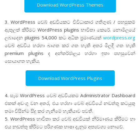
Download WordPress Themes
3. WordPress වෙබ් අඩවියකට විවිධාකාර ගතිගුණ / පහසුකම්
ඇතුලත් කිරීමට WordPress plugins භාවිතා කෙරේ. නොමිලයේ
ලබාදෙන plugins 54,000 කට අධික ප්‍රමාණයක්
wordpress.org
වෙබ් අඩවිය හරහා බාගත කර ගත හැකි අතර මිලදී ගත හැකි
premium plugins ද අන්තර්ජාලය හරහා ඉතා පහසුවෙන්
සොයාගත හැකිය.
Download WordPress Plugins
4. සෑම WordPress වෙබ් අඩවියකම Administrator Dashboard
එකක් අඩංගු වන අතර, එය හරහා වෙබ් අඩවියේ නඩත්තු කටයුතු
තමා විසින්ම සිදු කර ගැනීමේ හැකියාව පවතී.
5. WordPress භාවිතා කර වෙබ් අඩවියක් නිර්මාණය කිරීමට හා
එය නඩත්තු කිරීමට පරිගණක භාෂා දැනුම අත්‍යවශ්‍ය නොවේ.