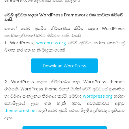
WordPress අද ලෝකයේ වඩාත් ප්‍රචලිතය.
වෙබ් අඩවිය සදහා WordPress Framework එක භාවිතා කිරීමේ
වාසි.
ඔබගේ වෙබ් අඩවිය නිර්මාණය කිරීම සදහා WordPress
තෝරාගැනීමෙන් ඔබට හිමිවන වාසි රැසකි.
1. WordPress,
wordpress.org
වෙබ් අඩවිය හරහා නොමිලේ
බාගත කර ගත හැකි මෘදුකාංගයකි.
Download WordPress
2. WordPress සදහා නිර්මාණය කල WordPress themes
රාශියකි. WordPress theme එකක් මගින් වෙබ් අඩවියේ ආකෘතිය
හා වර්ණ සංකලනය තීරණය කරයි. මේවාද
wordpress.org
හරහා
නොමිලයේ ලබා ගත හැකි අතර, අවශ්‍යතාවය අනුව
themeforest.net
වැනි වෙබ් අඩවි හරහා මිලදී ගැනීමටද හැකියාව
ඇත.