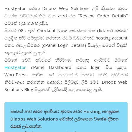
Hostgator හරහා Dinooz Web Solutions ලිපි කියවන ඔබට
විශේෂ වට්ටමක් හිමි වන අතර එය “Review Order Details”
යටතේ දැක ගත හැකිය.
පියවර 08 : දැන් Checkout Now බොත්තම මත click කර ඔබගේ
මිලදී ගැනීම සම්පූර්ණ කරන්න. එවිට ඔබගේ නව hosting account
එකට අදාල විස්තර (cPanel Login Details) සියල්ල ඔබගේ විද්‍යුත්
තැපෑලට ලැබෙනු ඇති.
ඔබගේ වෙබ් අඩවියේ නිර්මාණ කටයුතු ඇරඹීමට ඔබගේ
Hostgator
cPanel Dashboard එකට login විය යුතුය.
WordPress භාවිත කර පියවරෙන් පියවර වෙබ් අඩවියක්
නිර්මාණය කරගන්න ආකාරය පිලිබදව ලිපි මෙම Dinooz Web
Solutions Blog පිටුවෙහි ඉදිරියේදී පළ කෙරෙනු ඇති.
ඔබගේ නව වෙබ් අඩවියට අවශ්‍ය වෙබ් Hosting පහසුකම
Dinooz Web Solutions වෙතින් ලබාගෙන විශේෂ දීමනා
රැසක් ලබාගන්න.