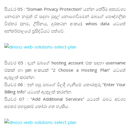
පියවර 05 : “Domain Privacy Protection” යන්න තේරීම අත්‍යවශ්‍ය
නොවන නමුත් ඒ සදහා මුදල් නොගෙවීමෙන් ඔබගේ පෞද්ගලික
විස්තර (නම, ලිපිනය, දුරකථන අංකය) whois data යටතේ
අන්තර්ජාලයේ ප්‍රසිද්ධියට පත්වේ.
පියවර 05 : දැන් ඔබගේ hosting account එක සදහා username
එකක් හා pin අංකයක් “2 Choose a Hosting Plan” යටතේ
ඇතුලත් කරන්න.
පියවර 06 : ඉන් පසු ඔබගේ මිලදී ගැනීමේ තොරතුරු “Enter Your
Billing Info” යටතේ ඇතුලත් කරන්න.
පියවර 07 : “Add Additional Services” යටතේ ඔබට අවශ්‍ය
අමතර පහසුකම් තෝරා ගත හැකිය.