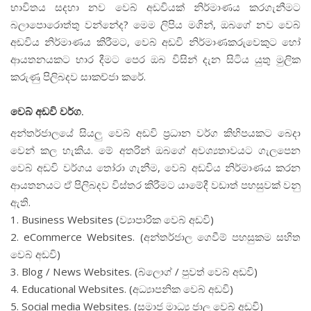
භාවිතය සදහා නව වෙබ් අඩවියක් නිර්මාණය කරගැනීමට
බලාපොරොත්තු වන්නේද? මෙම ලිපිය මගින්, ඔබගේ නව වෙබ්
අඩවිය නිර්මාණය කිරීමට, වෙබ් අඩවි නිර්මාණකරුවෙකුට හෝ
ආයතනයකට භාර දීමට පෙර ඔබ විසින් දැන සිටිය යුතු මුලික
කරුණු පිලිබදව සාකච්ජා කරේ.
වෙබ් අඩවි වර්ග.
අන්තර්ජාලයේ සියලු වෙබ් අඩවි ප්‍රධාන වර්ග කිහිපයකට බෙදා
වෙන් කල හැකිය. මේ අතරින් ඔබගේ අවශ්‍යතාවයට ගැලපෙන
වෙබ් අඩවි වර්ගය තෝරා ගැනීම, වෙබ් අඩවිය නිර්මාණය කරන
ආයතනයට ඒ පිලිබදව විස්තර කිරීමට යාමේදී වඩාත් පහසුවක් වනු
ඇති.
1. Business Websites (ව්‍යාපාරික වෙබ් අඩවි)
2. eCommerce Websites. (අන්තර්ජාල ගෙවීම් පහසුකම සහිත
වෙබ් අඩවි)
3. Blog / News Websites. (බ්ලොග් / පුවත් වෙබ් අඩවි)
4. Educational Websites. (අධ්‍යාපනික වෙබ් අඩවි)
5. Social media Websites. (සමාජ මාධ්‍ය ජාල වෙබ් අඩවි)