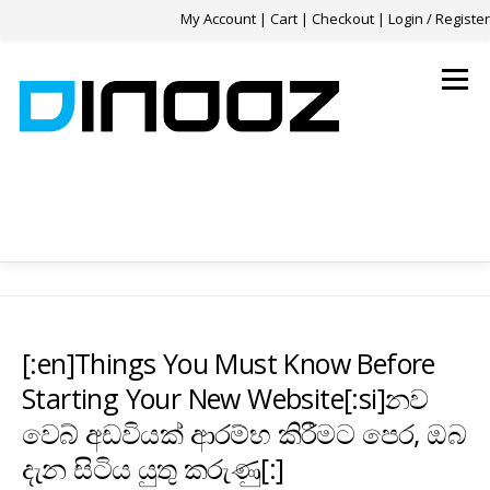
My Account
|
Cart
|
Checkout
|
Login / Register
Skip
to
Menu
content
HOME
SERVICES
OUR WORK
REVIEWS
FAQ
CONTACT
0 ITEMS
$0.00
[:en]Things You Must Know Before
Starting Your New Website[:si]නව
වෙබ් අඩවියක් ආරම්භ කිරීමට පෙර, ඔබ
දැන සිටිය යුතු කරුණු[:]