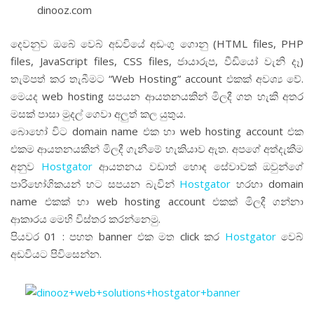
dinooz.com
දෙවනුව ඔබේ වෙබ් අඩවියේ අඩංගු ගොනු (HTML files, PHP
files, JavaScript files, CSS files, ජායාරුප, වීඩියෝ වැනි දෑ)
තැම්පත් කර තැබීමට “Web Hosting” account එකක් අවශ්‍ය වේ.
මෙයද web hosting සපයන ආයතනයකින් මිලදී ගත හැකි අතර
මසක් පාසා මුදල් ගෙවා අලුත් කල යුතුය.
බොහෝ විට domain name එක හා web hosting account එක
එකම ආයතනයකින් මිලදී ගැනීමේ හැකියාව ඇත. අපගේ අත්දැකීම
අනුව
Hostgator
ආයතනය වඩාත් හොඳ සේවාවක් ඔවුන්ගේ
පාරිභෝගිකයන් හට සපයන බැවින්
Hostgator
හරහා domain
name එකක් හා web hosting account එකක් මිලදී ගන්නා
ආකාරය මෙහි විස්තර කරන්නෙමු.
පියවර 01 : පහත banner එක මත click කර
Hostgator
වෙබ්
අඩවියට පිවිසෙන්න.