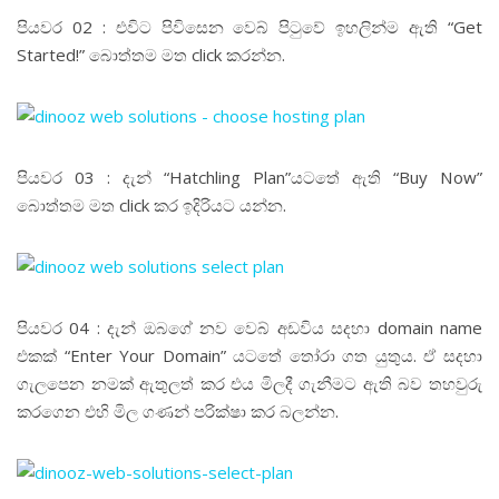
පියවර 02 : එවිට පිවිසෙන වෙබ් පිටුවේ ඉහලින්ම ඇති “Get
Started!” බොත්තම මත click කරන්න.
පියවර 03 : දැන් “Hatchling Plan”යටතේ ඇති “Buy Now”
බොත්තම මත click කර ඉදිරියට යන්න.
පියවර 04 : දැන් ඔබගේ නව වෙබ් අඩවිය සදහා domain name
එකක් “Enter Your Domain” යටතේ තෝරා ගත යුතුය. ඒ සදහා
ගැලපෙන නමක් ඇතුලත් කර එය මිලදී ගැනීමට ඇති බව තහවුරු
කරගෙන එහි මිල ගණන් පරික්ෂා කර බලන්න.