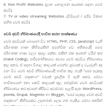
6. Non Profit Websites. (ලාභ නොලබන ආයතන සදහා වෙබ්
අඩවි)
7. TV or video streaming Websites. (වීඩියෝ / සජීව විකාශ
සහිත වෙබ් අඩවි)
වෙබ් අඩවි නිර්මාණයේදී භාවිත කරන තාක්ෂණය
වෙබ් අඩවියක් බොහෝ විට HTML, PHP, CSS, JavaScript වැනි
පරිගණක භාෂා කිහිපයකින් සමන්විත වේ. අතීතයේදී මෙම
පරිගණක භාෂා වලට අදාල කේත, එකින් එක අතෙන් ටයිප් කර
(Hand Coding), පාරිභෝගිකයාට අවශ්‍ය වෙබ් අඩවිය නිර්මාණය
කල අතර, ඒ සදහා විශාල කාලයක් මෙන්ම ශ්‍රමයක් ද වැයවුනි. අද
වන විට වෙබ් අඩවි නිර්මාණයේදී භාවිත කල හැකි “පෙර සැකසු
වෙබ් අඩවි මෘදුකාංග” වඩාත් ප්‍රචලිත වී ඇති අතර, මේවා
භාවිතයෙන් ඉතා කෙටි කාලයක් තුල සම්පූර්ණ වෙබ් අඩවියක්
නිර්මාණය කර අවසන් කිරීමට අවස්ථාව සැලසී ඇත. WordPress,
Joomla, Drupal, Magento හා Blogger, “පෙර සැකසු වෙබ් අඩවි
මෘදුකාංග” කිහිපයකට උදාහරණ ලෙස ගත හැකිය. මේවා අතරින්