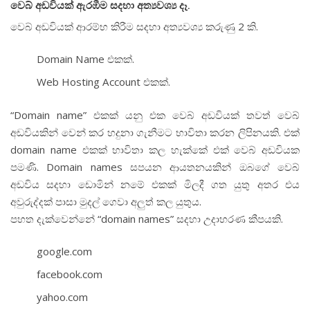
වෙබ් අඩවියක් ඇරඹීම සදහා අත්‍යවශ්‍ය දෑ.
වෙබ් අඩවියක් ආරම්භ කිරීම සදහා අත්‍යවශ්‍ය කරුණු 2 කි.
Domain Name එකක්.
Web Hosting Account එකක්.
“Domain name” එකක් යනු එක වෙබ් අඩවියක් තවත් වෙබ්
අඩවියකින් වෙන් කර හදුනා ගැනීමට භාවිතා කරන ලිපිනයකි. එක්
domain name එකක් භාවිතා කල හැක්කේ එක් වෙබ් අඩවියක
පමණි. Domain names සපයන ආයතනයකින් ඔබගේ වෙබ්
අඩවිය සදහා ඩොමින් නමේ එකක් මිලදී ගත යුතු අතර එය
අවුරුද්දක් පාසා මුදල් ගෙවා අලුත් කල යුතුය.
පහත දැක්වෙන්නේ “domain names” සදහා උදාහරණ කීපයකි.
google.com
facebook.com
yahoo.com